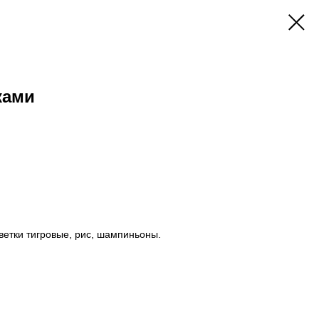
ками
еветки тигровые, рис, шампиньоны.